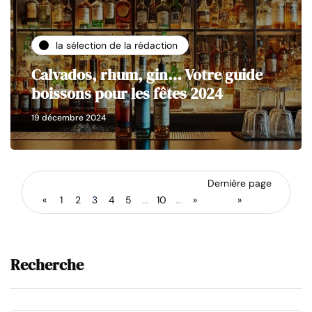
la sélection de la rédaction
Calvados, rhum, gin… Votre guide
boissons pour les fêtes 2024
19 décembre 2024
Dernière page
«
1
2
3
4
5
...
10
...
»
»
Recherche