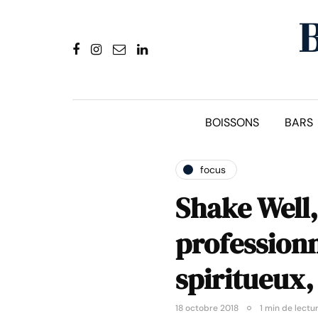
BOISSONS
BARS
focus
Shake Well,
professionn
spiritueux,
18 octobre 2018
1 min de lectu