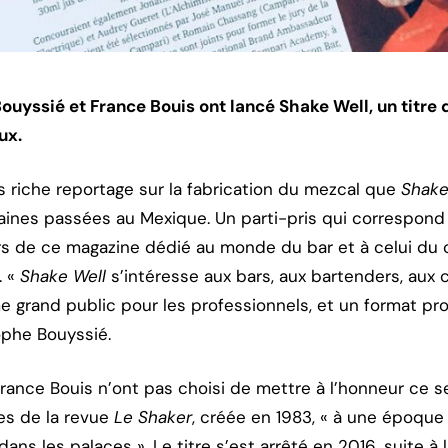
 Bouyssié et France Bouis ont lancé Shake Well, un titre
ux.
s riche reportage sur la fabrication du mezcal que
Shake
aines passées au Mexique. Un parti-pris qui correspond
rs de ce magazine dédié au monde du bar et à celui du c
. «
Shake Well
s’intéresse aux bars, aux bartenders, aux c
e grand public pour les professionnels, et un format pr
ophe Bouyssié.
ance Bouis n’ont pas choisi de mettre à l’honneur ce sec
es de la revue
Le Shaker
, créée en 1983, « à une époque 
ans les palaces ». Le titre s’est arrêté en 2016, suite à 