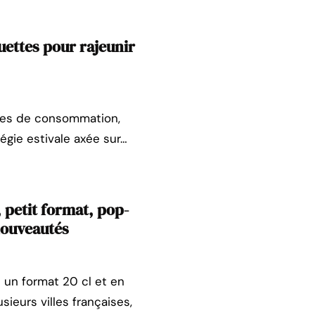
uettes pour rajeunir
odes de consommation,
égie estivale axée sur…
 petit format, pop-
nouveautés
t un format 20 cl et en
eurs villes françaises,