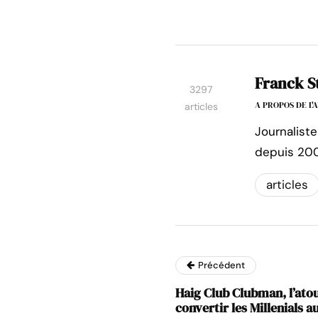
Franck S
3297
A PROPOS DE L
articles
Journaliste
depuis 200
articles
Précédent
Haig Club Clubman, l’ato
convertir les Millenials 