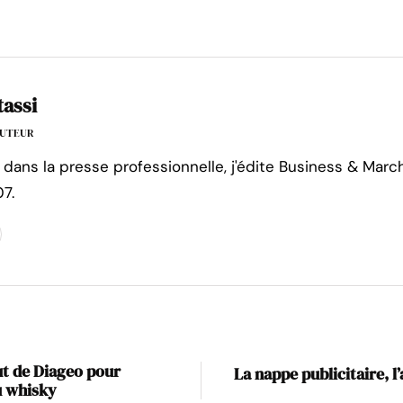
tassi
'AUTEUR
 dans la presse professionnelle, j'édite Business & Marc
7.
ut de Diageo pour
La nappe publicitaire, 
au whisky