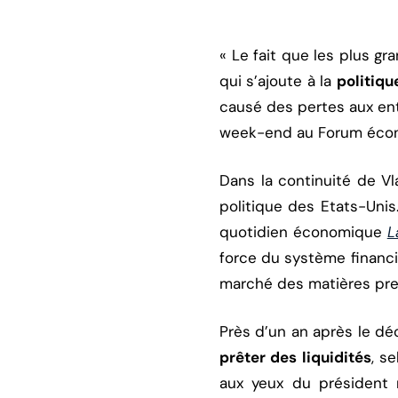
« Le fait que les plus g
qui s’ajoute à la
politiqu
causé des pertes aux ent
week-end au Forum écono
Dans la continuité de Vl
politique des Etats-Uni
quotidien économique
L
force du système financi
marché des matières prem
Près d’un an après le dé
prêter des liquidités
, s
aux yeux du présiden