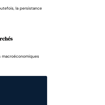
utefois, la persistance
archés
ives macroéconomiques