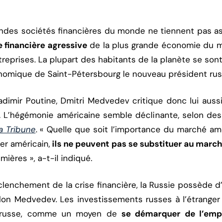
randes sociétés financières du monde ne tiennent pas 
e financière agressive
de la plus grande économie du m
reprises. La plupart des habitants de la planète se sont
mique de Saint-Pétersbourg le nouveau président rus
adimir Poutine, Dmitri Medvedev critique donc lui auss
s. L’hégémonie américaine semble déclinante, selon des
a Tribune
. « Quelle que soit l’importance du marché amé
er américain,
ils ne peuvent pas se substituer au marc
ières », a-t-il indiqué.
clenchement de la crise financière, la Russie possède 
elon Medvedev. Les investissements russes à l’étranger
t russe, comme un moyen de
se démarquer de l’emp