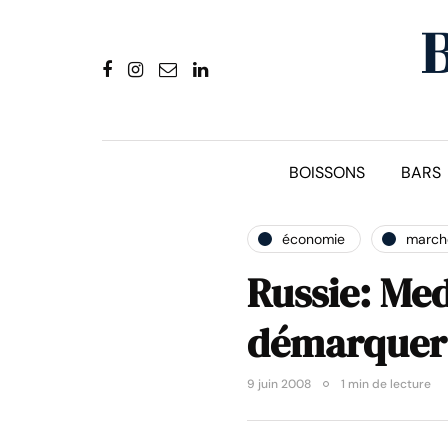
BOISSONS
BARS
économie
marché
Russie: Me
démarquer 
9 juin 2008
1 min de lecture