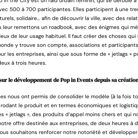
 in the City est un raid urbain féminin, qui se déroule 
 avec 500 à 700 participantes. Elles participent à une tr
ulturels, solidaire… afin de découvrir la ville, avec des rel
s leur remettons un roadbook, avec des énigmes qui mè
ieux de leur usage habituel. Il faut créer des choses qui 
monde y trouve son compte, associations et participant
r les entreprises, ainsi que sous forme de « jetlags » p
eux à trois heures.
sur le développement de Pop in Events depuis sa créatio
s nous ont permis de consolider le modèle (à la fois to
 rodant le produit et en termes économiques et logisti
es « jetlags », des produits d’appel moins chers et qui 
ue notre offre destinée aux entreprises, de deux heures à
ous souhaitons renforcer notre notoriété et développer