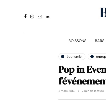
BOISSONS
BARS
économie
entrep
Pop in Even
l’événement
4 mars 2016
2 min de lecture