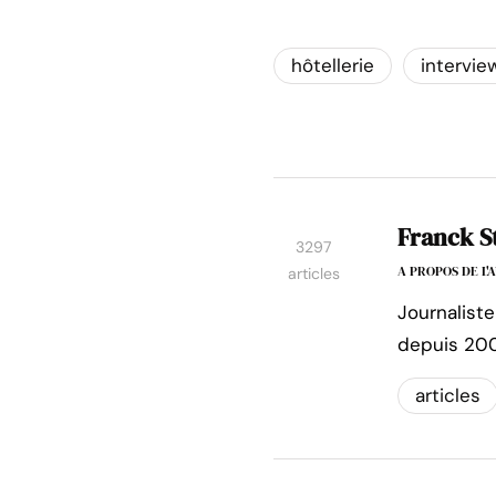
hôtellerie
intervie
Franck S
3297
A PROPOS DE L
articles
Journaliste
depuis 200
articles