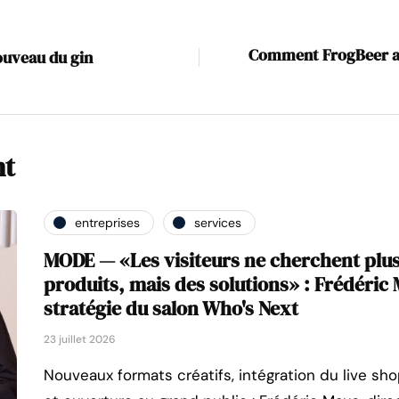
Comment FrogBeer a r
nouveau du gin
nt
entreprises
services
MODE — «Les visiteurs ne cherchent plu
produits, mais des solutions» : Frédéric M
stratégie du salon Who's Next
23 juillet 2026
Nouveaux formats créatifs, intégration du live sh