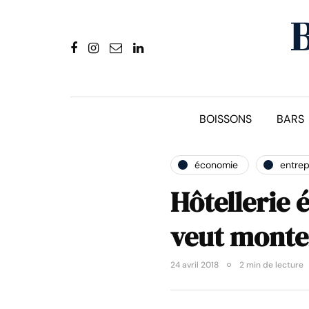
BOISSONS
BARS
économie
entrep
Hôtellerie
veut mont
24 avril 2018
2 min de lecture