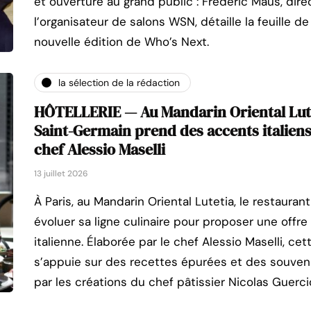
et ouverture au grand public : Frédéric Maus, dire
l’organisateur de salons WSN, détaille la feuille d
nouvelle édition de Who’s Next.
la sélection de la rédaction
HÔTELLERIE — Au Mandarin Oriental Lute
Saint-Germain prend des accents italiens
chef Alessio Maselli
13 juillet 2026
À Paris, au Mandarin Oriental Lutetia, le restauran
évoluer sa ligne culinaire pour proposer une offr
italienne. Élaborée par le chef Alessio Maselli, cet
s’appuie sur des recettes épurées et des souven
par les créations du chef pâtissier Nicolas Guerci