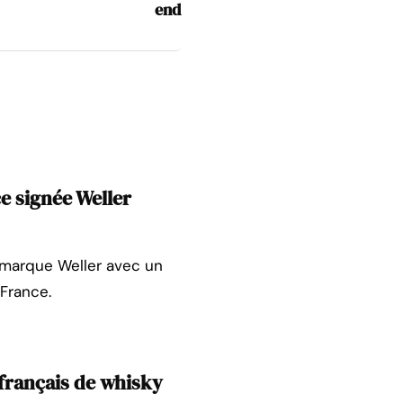
end
ce signée Weller
sa marque Weller avec un
 France.
 français de whisky