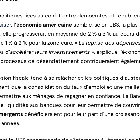
politiques liées au conflit entre démocrates et républic
aiser
,
l’économie américaine
semble, selon UBS, la plus
 elle progresserait en moyenne de 2 % à 3 % au cours d
e 1 % à 2 % pour la zone euro.
« La reprise des dépense
es d’accélérer leurs investissements »
, explique l’écono
 processus de désendettement contribueraient égalem
ession fiscale tend à se relâcher et les politiques d’austé
nt que la consolidation du taux d’emploi et une meilleur
rmettre aux ménages de regagner en confiance. La Ba
de liquidités aux banques pour leur permettre de couvri
mergents
bénéficieraient pour leur part d’une croissan
 années.