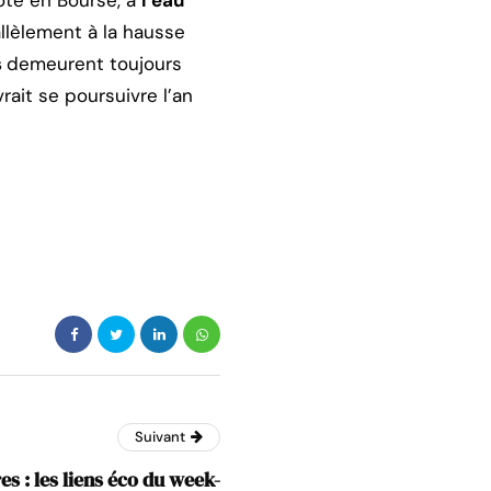
ôté en Bourse, à
l’eau
allèlement à la hausse
s
demeurent toujours
rait se poursuivre l’an
Suivant
es : les liens éco du week-