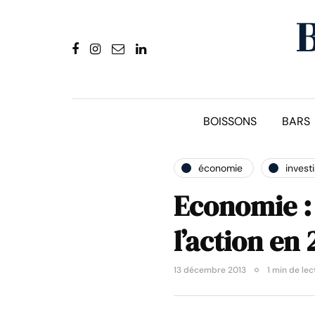
BOISSONS
BARS
économie
invest
Economie :
l’action en 
13 décembre 2013
1 min de lec