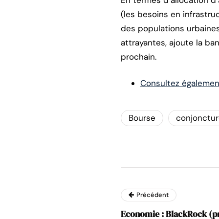
En termes d’allocation d
(les besoins en infrastru
des populations urbaines),
attrayantes, ajoute la ba
prochain.
Consultez également
Bourse
conjonctu
Précédent
Economie : BlackRock (p