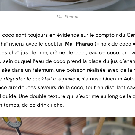
Ma-Pharao
e coco sont toujours en évidence sur le comptoir du Car
aï riviera, avec le cocktail
Ma-Pharao
(« noix de coco »
ces chaï, jus de lime, crème de coco, eau de coco. Un t
 au sein duquel l’eau de coco prend la place du jus d’ana
alisée dans un falernum, une boisson réalisée avec de l
 déguster le cocktail à la paille »
, s’amuse Quentin Auber
âce aux douces saveurs de la coco, tout en distillant 
liquide. Une double texture qui s’exprime au long de la 
 temps, de ce drink riche.