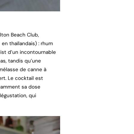
lton Beach Club,
 en thaïlandais) : rhum
wist d’un incontournable
nas, tandis qu’une
a mélasse de canne à
t. Le cocktail est
savamment sa dose
dégustation, qui