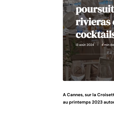
poursuit
rivieras
cocktail
13 août 2024
4 min de
A Cannes, sur la Croiset
au printemps 2023 autour