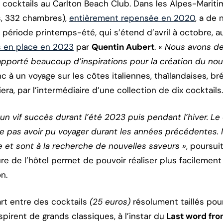
cocktails au Carlton Beach Club. Dans les Alpes-Maritime
s, 332 chambres),
entièrement repensée en 2020
, a de 
a période printemps-été, qui s’étend d’avril à octobre, 
s en place en 2023
par
Quentin Aubert
.
« Nous avons d
t apporté beaucoup d’inspirations pour la création du n
c à un voyage sur les côtes italiennes, thaïlandaises, bré
iera, par l’intermédiaire d’une collection de dix cocktails.
un vif succès durant l’été 2023 puis pendant l’hiver. Le
ne pas avoir pu voyager durant les années précédentes. 
et sont à la recherche de nouvelles saveurs »
, poursui
ure de l’hôtel permet de pouvoir réaliser plus facilement 
n.
art entre des cocktails
(25 euros)
résolument taillés pou
spirent de grands classiques, à l’instar du
Last word fro