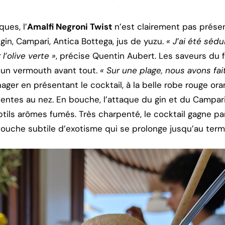
ques, l’
Amalfi Negroni Twist
n’est clairement pas présen
gin, Campari, Antica Bottega, jus de yuzu.
« J’ai été sédu
’olive verte »
, précise Quentin Aubert. Les saveurs du 
 un vermouth avant tout.
« Sur une plage, nous avons fait
anager en présentant le cocktail, à la belle robe rouge o
entes au nez. En bouche, l’attaque du gin et du Campari 
ils arômes fumés. Très charpenté, le cocktail gagne par 
touche subtile d’exotisme qui se prolonge jusqu’au term