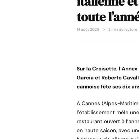
italienne e
toute l’ann
14 août 2025
3 min de lecture
Sur la Croisette, l’Ann
Garcia et Roberto Cavalli
cannoise fête ses dix an
A Cannes (Alpes-Maritimes
l’établissement mêle une
restaurant ouvert à l’ann
en haute saison, avec un