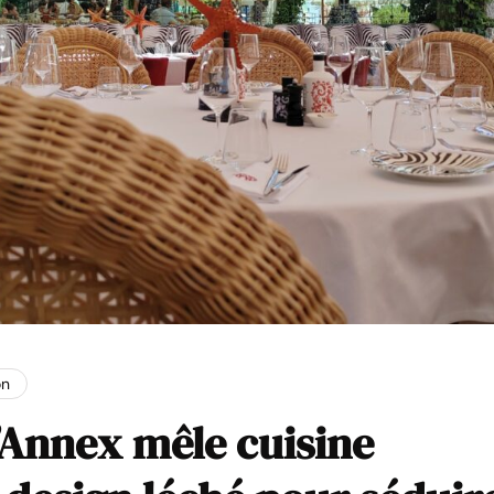
on
’Annex mêle cuisine