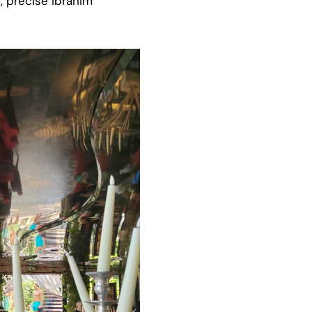
»
, précise Ibrahim