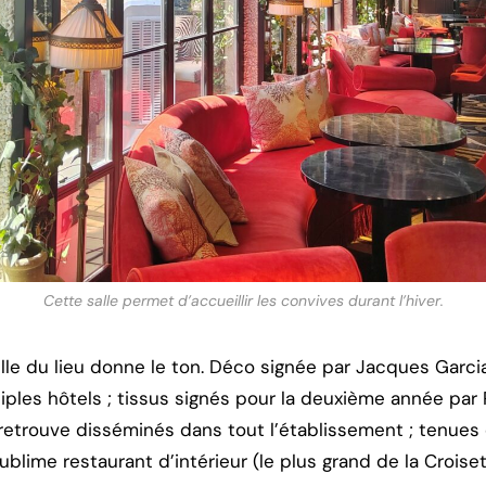
Cette salle permet d’accueillir les convives durant l’hiver.
elle du lieu donne le ton. Déco signée par Jacques Garc
iples hôtels ; tissus signés pour la deuxième année par 
retrouve disséminés dans tout l’établissement ; tenues 
ublime restaurant d’intérieur (le plus grand de la Croise