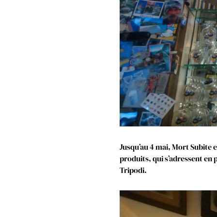
Jusqu’au 4 mai, Mort Subite 
produits, qui s’adressent en 
Tripodi.