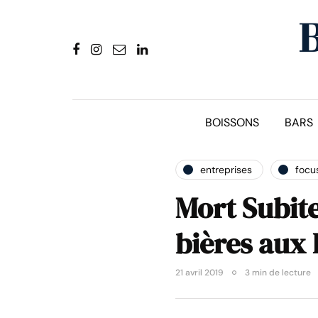
BOISSONS
BARS
entreprises
focu
Mort Subite
bières aux 
21 avril 2019
3 min de lecture