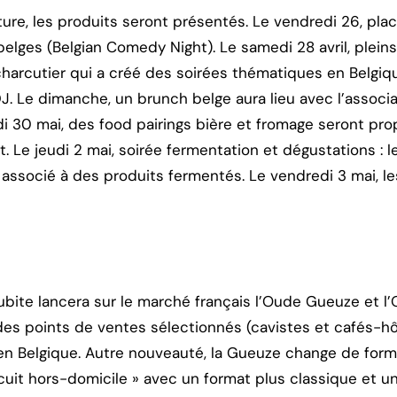
ture, les produits seront présentés. Le vendredi 26, pl
lges (Belgian Comedy Night). Le samedi 28 avril, pleins
harcutier qui a créé des soirées thématiques en Belgi
DJ. Le dimanche, un brunch belge aura lieu avec l’associ
di 30 mai, des food pairings bière et fromage seront pro
t. Le jeudi 2 mai, soirée fermentation et dégustations : l
associé à des produits fermentés. Le vendredi 3 mai, le
ubite lancera sur le marché français l’Oude Gueuze et l’
es points de ventes sélectionnés (cavistes et cafés-hô
n Belgique. Autre nouveauté, la Gueuze change de form
ircuit hors-domicile » avec un format plus classique et 