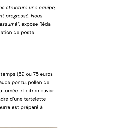
ons structuré une équipe,
nt progressé. Nous
t assumé”
, expose Réda
réation de poste
q temps (59 ou 75 euros
sauce ponzu, pollen de
a fumée et citron caviar.
adre d’une tartelette
eurre est préparé à