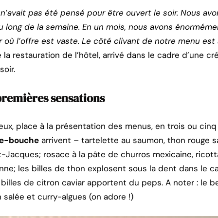
 n’avait pas été pensé pour être ouvert le soir. Nous av
au long de la semaine. En un mois, nous avons énorméme
où l’offre est vaste. Le côté clivant de notre menu es
 la restauration de l’hôtel, arrivé dans le cadre d’une c
soir.
remières sensations
eux, place à la présentation des menus, en trois ou cin
e-bouche
arrivent – tartelette au saumon, thon rouge 
nt-Jacques; rosace à la pâte de churros mexicaine, ricott
nne; les billes de thon explosent sous la dent dans le c
billes de citron caviar apportent du peps. A noter : le b
n salée et curry-algues (on adore !)