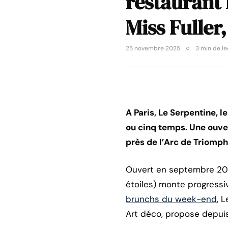
restaurant 
Miss Fuller,
25 novembre 2025
3 min de le
A Paris, Le Serpentine, l
ou cinq temps. Une ouver
près de l’Arc de Triomph
Ouvert en septembre 202
étoiles) monte progressi
brunchs du week-end
, 
Art déco, propose depui