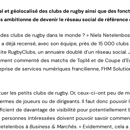
 et géolocalisé des clubs de rugby ainsi que des fonct
 ambitionne de devenir le réseau social de référence 
 des clubs de rugby dans le monde ? » Niels Netelenbo
l a déjà recensé, avec son équipe, près de 15 000 clubs 
site RugbyClubs, un annuaire doublé d’un réseau social. 
ement commenté des matchs de Top14 et de Coupe d’Eur
eprise de services numériques francilienne, FHM Solutio
 situer les petits clubs de rugby. Or, ceux-ci-ont peu de 
rmes de joueurs ou de dirigeants. Il faut donc pouvoir 
icient de davantage de visibilité pour potentiellement 
personnes intéressées doivent pouvoir savoir comment 
 Netelenbos à
Business & Marchés
. « Evidemment, cela a é