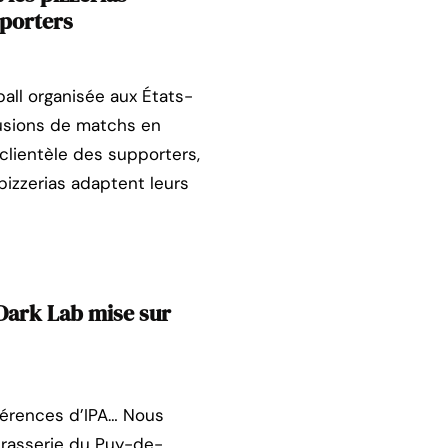
pporters
ball organisée aux États-
usions de matchs en
 clientèle des supporters,
pizzerias adaptent leurs
Dark Lab mise sur
éférences d’IPA… Nous
brasserie du Puy-de-