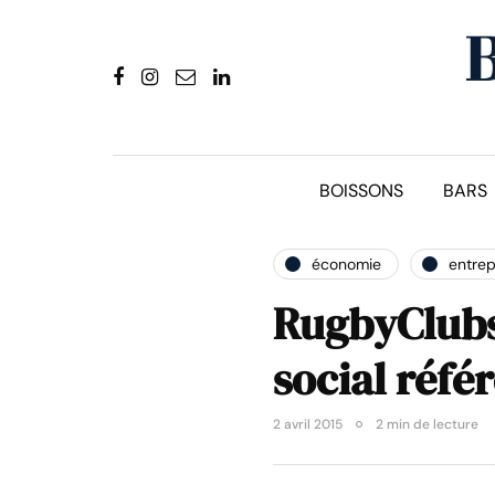
BOISSONS
BARS
économie
entrep
RugbyClubs
social réfé
2 avril 2015
2 min de lecture