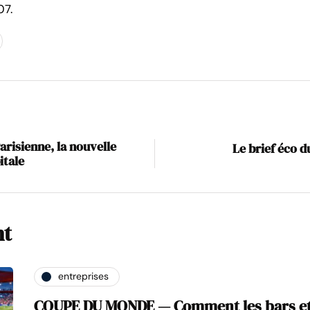
07.
arisienne, la nouvelle
Le brief éco d
itale
nt
entreprises
COUPE DU MONDE — Comment les bars et 