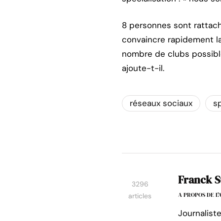
8 personnes sont rattach
convaincre rapidement la
nombre de clubs possible
ajoute-t-il.
réseaux sociaux
s
Franck S
3296
A PROPOS DE L
articles
Journalist