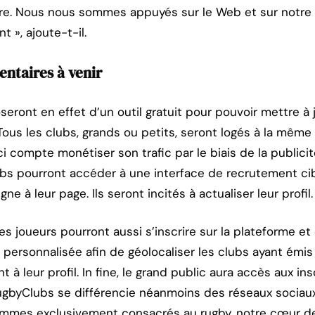
re. Nous nous sommes appuyés sur le Web et sur notre 
 », ajoute-t-il.
entaires à venir
eront en effet d’un outil gratuit pour pouvoir mettre à j
 Tous les clubs, grands ou petits, seront logés à la même 
ci compte monétiser son trafic par le biais de la publici
ubs pourront accéder à une interface de recrutement cib
e à leur page. Ils seront incités à actualiser leur profil.
 joueurs pourront aussi s’inscrire sur la plateforme et d
 personnalisée afin de géolocaliser les clubs ayant émis
 leur profil. In fine, le grand public aura accès aux insc
RugbyClubs se différencie néanmoins des réseaux sociaux
sommes exclusivement consacrés au rugby, notre cœur de