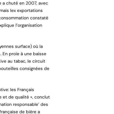
re a chuté en 2007, avec
mais lex exportations
a consommation constaté
plique l’organisation
yennes surface) où la
. En proie à une baisse
ve au tabac, le circuit
 bouteilles consignées de
ive: les Français
t de qualité », conclut
mmation responsable’ des
rançaise de bière a