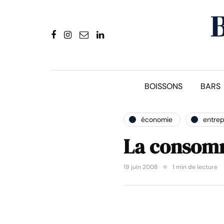
BOISSONS
BARS
économie
entrep
La consomm
19 juin 2008
1 min de lecture