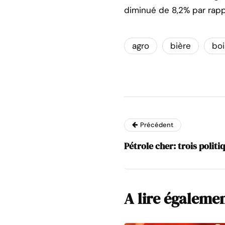
diminué de 8,2% par rap
agro
bière
bo
Précédent
Pétrole cher: trois politi
A lire égaleme