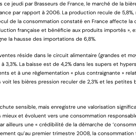
és ce jeudi par Brasseurs de France, le marché de la biè
ance par rapport à 2006. La production recule de 5,8%, 
 recul de la consommation constaté en France affecte l
uction française et bénéficie aux produits importés », ex
igne la hausse des importations de 6,8%.
ventes réside dans le circuit alimentaire (grandes et mo
 à 3,3%. La baisse est de 4,2% dans les supers et hypers
s et à une règlementation « plus contraignante » relati
voit les bières pression reculer de 2,3% et les petites
ute sensible, mais enregistre une valorisation significat
mieux et évoluent vers une consommation responsable e
 par ailleurs une « crédibilité de la démarche de ‘conso
lement qu’au premier trimestre 2008, la consommation f