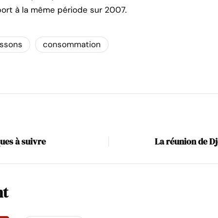
port à la même période sur 2007.
issons
consommation
ques à suivre
La réunion de Dj
nt