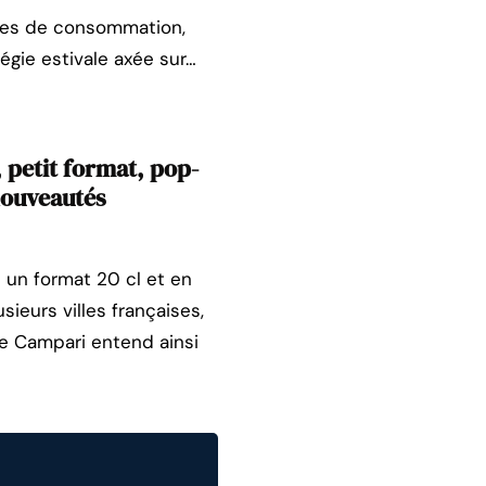
odes de consommation,
égie estivale axée sur…
 petit format, pop-
nouveautés
t un format 20 cl et en
eurs villes françaises,
pe Campari entend ainsi