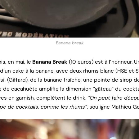
Banana break
s, en mai, le
Banana Break
(10 euros) est à l’honneur. 
 d’un cake à la banane, avec deux rhums blanc (HSE et Sa
il (Giffard), de la banane fraîche, une pointe de sirop d
re de cacahuète amplifie la dimension “gâteau” du cockta
ées en garnish, complètent le drink.
“On peut faire décou
type de cocktails, comme les rhums”
, souligne Mathieu Go