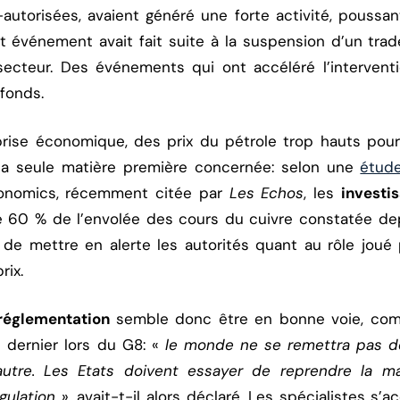
-autorisées, avaient généré une forte activité, poussan
t événement avait fait suite à la suspension d’un tra
ecteur. Des événements qui ont accéléré l’interventi
afonds.
prise économique, des prix du pétrole trop hauts pour
s la seule matière première concernée: selon une
étud
conomics, récemment citée par
Les Echos
, les
investis
 60 % de l’envolée des cours du cuivre constatée dep
e mettre en alerte les autorités quant au rôle joué p
rix.
 réglementation
semble donc être en bonne voie, comm
t dernier lors du G8: «
le monde ne se remettra pas de
autre. Les Etats doivent essayer de reprendre la m
gulation
», avait-t-il alors déclaré. Les spécialistes s’