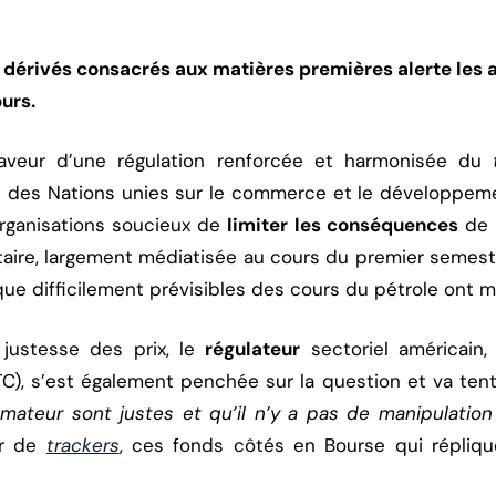
 dérivés consacrés aux matières premières alerte les au
ours.
aveur d’une régulation renforcée et harmonisée du
e des Nations unies sur le commerce et le développeme
’organisations soucieux de
limiter les conséquences
de l
taire, largement médiatisée au cours du premier semestr
ue difficilement prévisibles des cours du pétrole ont m
 justesse des prix, le
régulateur
sectoriel américain,
C), s’est également penchée sur la question et va tent
mateur sont justes et qu’il n’y a pas de manipulatio
er de
trackers
, ces fonds côtés en Bourse qui répliq