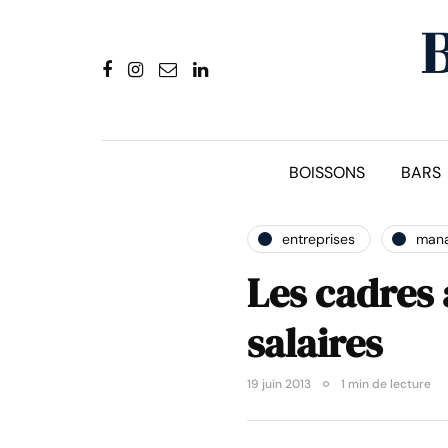
BOISSONS
BARS
entreprises
man
Les cadres 
salaires
19 juin 2013
1 min de lecture