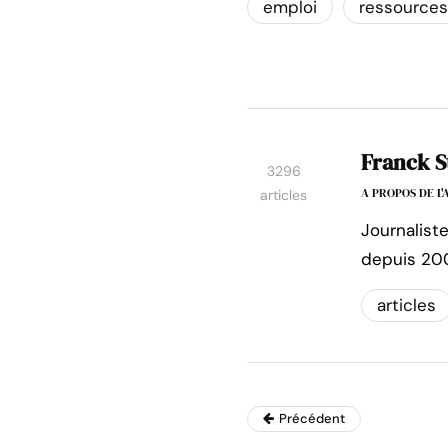
emploi
ressource
Franck S
3296
A PROPOS DE L
articles
Journalist
depuis 20
articles
Précédent