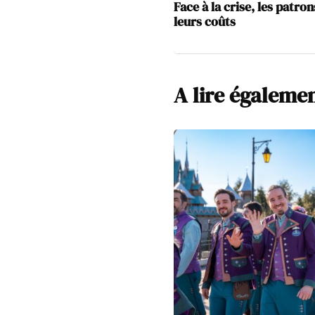
Face à la crise, les patr
leurs coûts
A lire égaleme