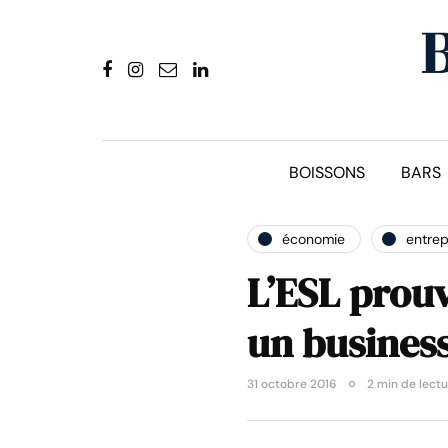
BOISSONS
BARS
économie
entrep
L’ESL prouve
un busines
31 octobre 2016
2 min de lect