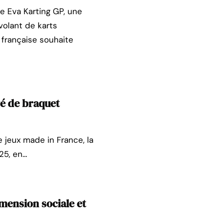
nce Eva Karting GP, une
volant de karts
 française souhaite
gé de braquet
 jeux made in France, la
25, en…
imension sociale et