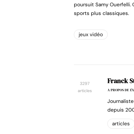
poursuit Samy Ouerfelli. 
sports plus classiques.
jeux vidéo
Franck S
3297
A PROPOS DE L
articles
Journaliste
depuis 200
articles