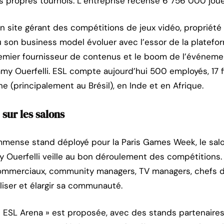
rs propres tournois. L’entreprise recense 6 756 000 jou
n site gérant des compétitions de jeux vidéo, propriété 
u son business model évoluer avec l’essor de la platefor
mier fournisseur de contenus et le boom de l’événemen
amy Ouerfelli. ESL compte aujourd’hui 500 employés, 17 fil
e (principalement au Brésil), en Inde et en Afrique.
 sur les salons
immense stand déployé pour la Paris Games Week, le salo
 Ouerfelli veille au bon déroulement des compétitions. La
mmerciaux, community managers, TV managers, chefs d
iser et élargir sa communauté.
« ESL Arena » est proposée, avec des stands partenaires 