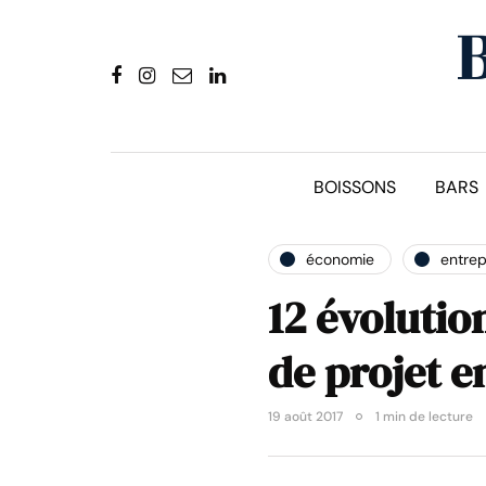
BOISSONS
BARS
économie
entrep
12 évolutio
de projet e
19 août 2017
1 min de lecture