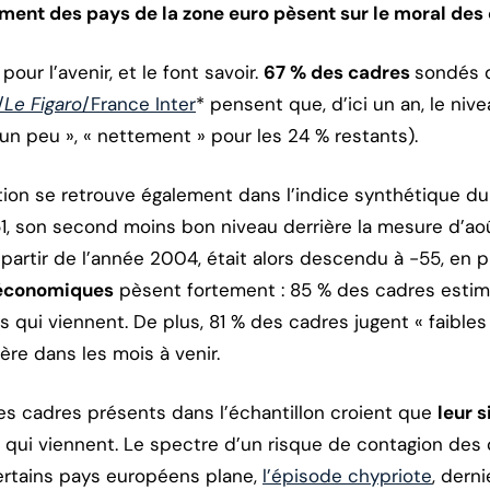
ment des pays de la zone euro pèsent sur le moral des 
our l’avenir, et le font savoir.
67 % des cadres
sondés 
/
Le Figaro
/France Inter
* pensent que, d’ici un an, le niv
un peu », « nettement » pour les 24 % restants).
ion se retrouve également dans l’indice synthétique d
51, son second moins bon niveau derrière la mesure d’août
partir de l’année 2004, était alors descendu à -55, en pl
-économiques
pèsent fortement : 85 % des cadres esti
 qui viennent. De plus, 81 % des cadres jugent « faibles
ière dans les mois à venir.
des cadres présents dans l’échantillon croient que
leur s
 qui viennent. Le spectre d’un risque de contagion de
certains pays européens plane,
l’épisode chypriote
, dern