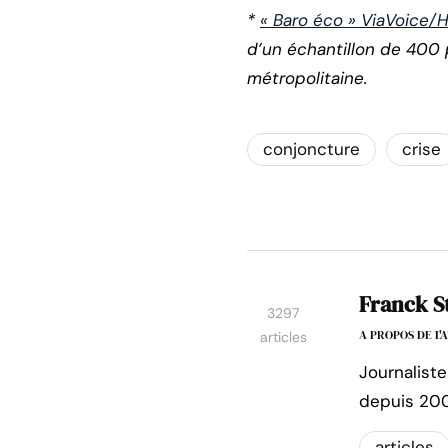
*
« Baro éco » ViaVoice/
d’un échantillon de 400 
métropolitaine.
conjoncture
crise
Franck S
3297
A PROPOS DE L
articles
Journaliste
depuis 200
articles