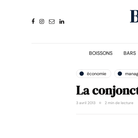
BOISSONS
BARS
économie
mana
La conjonct
3 avril 2013
2 min de lecture