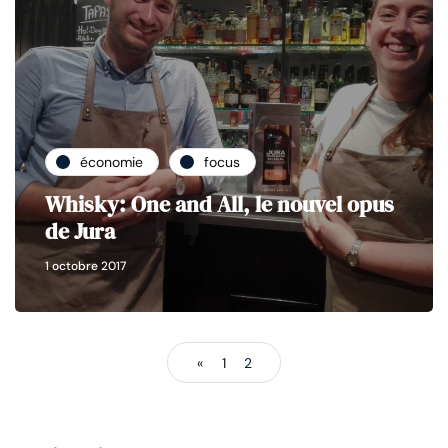
économie
focus
Whisky: One and All, le nouvel opus
de Jura
1 octobre 2017
«
1
2